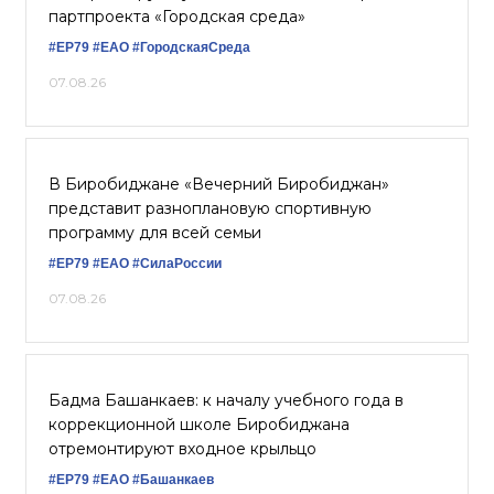
партпроекта «Городская среда»
#ЕР79
#ЕАО
#ГородскаяСреда
07.08.26
В Биробиджане «Вечерний Биробиджан»
представит разноплановую спортивную
программу для всей семьи
#ЕР79
#ЕАО
#СилаРоссии
07.08.26
Бадма Башанкаев: к началу учебного года в
коррекционной школе Биробиджана
отремонтируют входное крыльцо
#ЕР79
#ЕАО
#Башанкаев