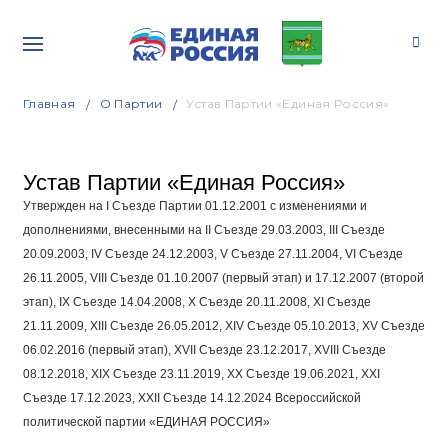
Главная
О Партии
Устав Партии «Единая Россия»
Устав Партии «Единая Россия»
Утвержден на I Съезде Партии
01.12.2001
с изменениями и
дополнениями, внесенными на II Съезде
29.03.2003
, III Съезде
20.09.2003
, IV Съезде
24.12.2003
, V Съезде
27.11.2004
, VI Съезде
26.11.2005
, VIII Съезде
01.10.2007
(первый этап) и
17.12.2007
(второй
этап), IX Съезде
14.04.2008
, Х Съезде
20.11.2008
, ХI Съезде
21.11.2009
, ХIII Съезде
26.05.2012
, ХIV Съезде
05.10.2013
, ХV Съезде
06.02.2016
(первый этап), XVII Съезде
23.12.2017
, XVIII Съезде
08.12.2018
, XIX Съезде
23.11.2019
, XX Съезде
19.06.2021
, XXI
Съезде
17.12.2023
, XXII Съезде
14.12.2024
Всероссийской
политической партии «ЕДИНАЯ РОССИЯ»