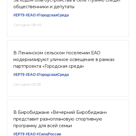
За ходом благоустройства в селе Пузино следят
общественники и депутаты
#ЕР79
#ЕАО
#ГородскаяСреда
Сегодня 08:49
В Ленинском сельском поселении ЕАО
модернизируют уличное освещение в рамках
партпроекта «Городская среда»
#ЕР79
#ЕАО
#ГородскаяСреда
Сегодня 05:28
В Биробиджане «Вечерний Биробиджан»
представит разноплановую спортивную
программу для всей семьи
#ЕР79
#ЕАО
#СилаРоссии