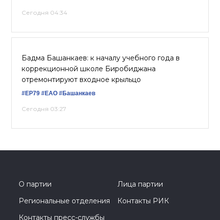
Сегодня 04:34
Бадма Башанкаев: к началу учебного года в
коррекционной школе Биробиджана
отремонтируют входное крыльцо
#ЕР79
#ЕАО
#Башанкаев
Сегодня 03:27
О партии
Лица партии
Региональные отделения
Контакты РИК
Контакты пресс-службы