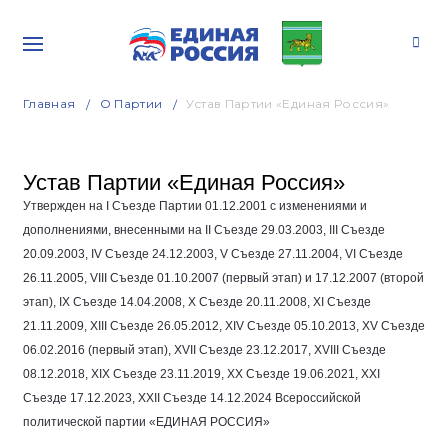
Главная
О Партии
Устав Партии «Единая Россия»
Устав Партии «Единая Россия»
Утвержден на I Съезде Партии
01.12.2001
с изменениями и
дополнениями, внесенными на II Съезде
29.03.2003
, III Съезде
20.09.2003
, IV Съезде
24.12.2003
, V Съезде
27.11.2004
, VI Съезде
26.11.2005
, VIII Съезде
01.10.2007
(первый этап) и
17.12.2007
(второй
этап), IX Съезде
14.04.2008
, Х Съезде
20.11.2008
, ХI Съезде
21.11.2009
, ХIII Съезде
26.05.2012
, ХIV Съезде
05.10.2013
, ХV Съезде
06.02.2016
(первый этап), XVII Съезде
23.12.2017
, XVIII Съезде
08.12.2018
, XIX Съезде
23.11.2019
, XX Съезде
19.06.2021
, XXI
Съезде
17.12.2023
, XXII Съезде
14.12.2024
Всероссийской
политической партии «ЕДИНАЯ РОССИЯ»