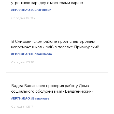
утреннюю зарядку с мастерами каратэ
#ЕР79
#ЕАО
#СилаРоссии
Сегодня 06:03
В Смидовичском районе проинспектировали
капремонт школы №18 в посёлке Приамурский
#ЕР79
#ЕАО
#НоваяШкола
Сегодня 05:28
Бадма Башанкаев проверил работу Дома
социального обслуживания «Валдгеймский»
#ЕР79
#ЕАО
#Башанкаев
Сегодня 05:17