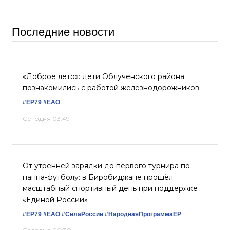
Последние новости
«Доброе лето»: дети Облученского района
познакомились с работой железнодорожников
#ЕР79
#ЕАО
Сегодня 03:49
От утренней зарядки до первого турнира по
панна-футболу: в Биробиджане прошёл
масштабный спортивный день при поддержке
«Единой России»
#ЕР79
#ЕАО
#СилаРоссии
#НароднаяПрограммаЕР