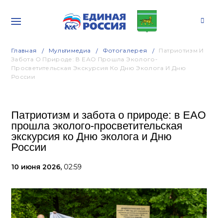
Главная
Мультимедиа
Фотогалерея
Патриотизм И
Забота О Природе: В ЕАО Прошла Эколого-
Просветительская Экскурсия Ко Дню Эколога И Дню
России
Патриотизм и забота о природе: в ЕАО
прошла эколого-просветительская
экскурсия ко Дню эколога и Дню
России
10 июня 2026,
02:59