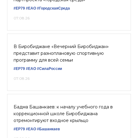
#ЕР79
#ЕАО
#ГородскаяСреда
07.08.26
В Биробиджане «Вечерний Биробиджан»
представит разноплановую спортивную
программу для всей семьи
#ЕР79
#ЕАО
#СилаРоссии
07.08.26
Бадма Башанкаев: к началу учебного года в
коррекционной школе Биробиджана
отремонтируют входное крыльцо
#ЕР79
#ЕАО
#Башанкаев