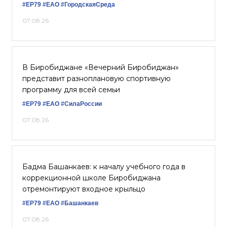
#ЕР79
#ЕАО
#ГородскаяСреда
07.08.26
В Биробиджане «Вечерний Биробиджан»
представит разноплановую спортивную
программу для всей семьи
#ЕР79
#ЕАО
#СилаРоссии
07.08.26
Бадма Башанкаев: к началу учебного года в
коррекционной школе Биробиджана
отремонтируют входное крыльцо
#ЕР79
#ЕАО
#Башанкаев
07.08.26