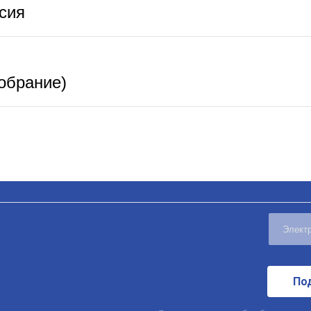
сия
обрание)
По