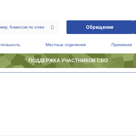
Обращение
тельность
Местные отделения
Приемная
ПОДДЕРЖКА УЧАСТНИКОВ СВО
ственной приемной Председателя Партии
Президиум регионального политического совета