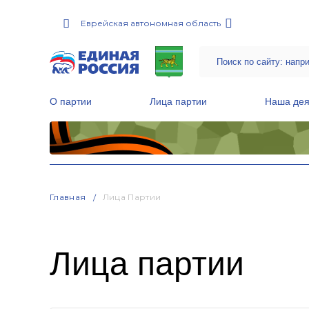
Еврейская автономная область
О партии
Лица партии
Наша дея
Местные общественные приемные Партии
Руководитель Региональной обще
Народная программа «Единой России»
Главная
Лица Партии
Лица партии