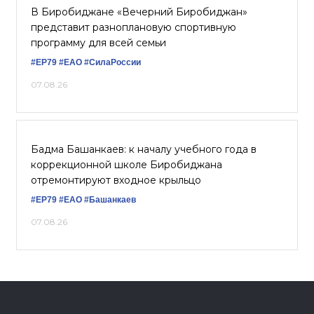
В Биробиджане «Вечерний Биробиджан»
представит разноплановую спортивную
программу для всей семьи
#ЕР79
#ЕАО
#СилаРоссии
07.08.26
Бадма Башанкаев: к началу учебного года в
коррекционной школе Биробиджана
отремонтируют входное крыльцо
#ЕР79
#ЕАО
#Башанкаев
07.08.26