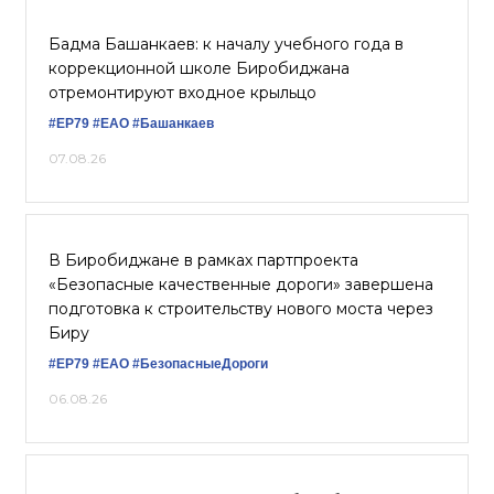
Бадма Башанкаев: к началу учебного года в
коррекционной школе Биробиджана
отремонтируют входное крыльцо
#ЕР79
#ЕАО
#Башанкаев
07.08.26
В Биробиджане в рамках партпроекта
«Безопасные качественные дороги» завершена
подготовка к строительству нового моста через
Биру
#ЕР79
#ЕАО
#БезопасныеДороги
06.08.26