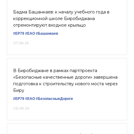
Бадма Башанкаев: к началу учебного года в
коррекционной школе Биробиджана
отремонтируют входное крыльцо
#ЕР79
#ЕАО
#Башанкаев
07.08.26
В Биробиджане в рамках партпроекта
«Безопасные качественные дороги» завершена
подготовка к строительству нового моста через
Биру
#ЕР79
#ЕАО
#БезопасныеДороги
06.08.26