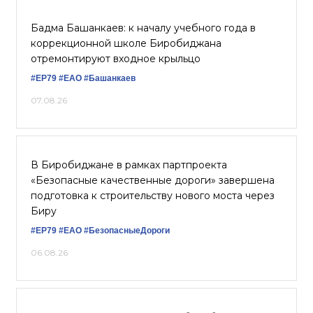
Бадма Башанкаев: к началу учебного года в
коррекционной школе Биробиджана
отремонтируют входное крыльцо
#ЕР79
#ЕАО
#Башанкаев
07.08.26
В Биробиджане в рамках партпроекта
«Безопасные качественные дороги» завершена
подготовка к строительству нового моста через
Биру
#ЕР79
#ЕАО
#БезопасныеДороги
06.08.26