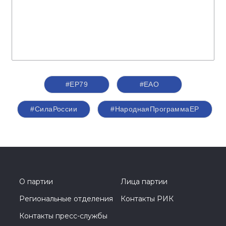
#ЕР79
#ЕАО
#СилаРоссии
#НароднаяПрограммаЕР
О партии
Лица партии
Региональные отделения
Контакты РИК
Контакты пресс-службы