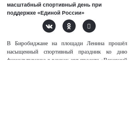
масштабный спортивный день при
поддержке «Единой России»
В Биробиджане на площади Ленина прошёл
насыщенный спортивный праздник ко дню
физкультурника в рамках арт-проекта «Вечерний
Биробиджан» и
Всероссийского марафона «Сила
России» сторонников Партии
. Программа
объединила утреннюю разминку, первый турнир
по панна-футболу, а также мастер-классы по
флорболу и роллер-спорту.
Спортивный день начался с энергичной зарядки
от Федерации киокусинкай, которая собрала всех
желающих на общую разминку. А уже вечером