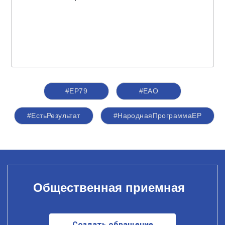
#ЕР79
#ЕАО
#ЕстьРезультат
#НароднаяПрограммаЕР
Общественная приемная
Создать обращение