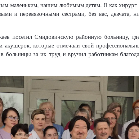
мым маленьким, нашим любимым детям. Я как хирург 
выми и перевязочными сестрами, без вас, девчата, 
каев посетил Смидовичскую районную больницу, гд
и акушерок, которые отмечали свой профессиональн
ов больницы за их труд и вручил работникам благода