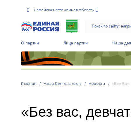
Еврейская автономная область
О партии
Лица партии
Наша дея
Местные общественные приемные Партии
Руководитель Региональной обще
Народная программа «Единой России»
Главная
Наша Деятельность
Новости
«Без Вас,
«Без вас, девчат