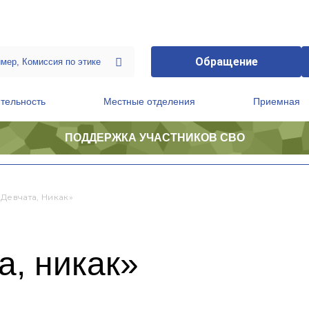
Обращение
тельность
Местные отделения
Приемная
ПОДДЕРЖКА УЧАСТНИКОВ СВО
ственной приемной Председателя Партии
Президиум регионального политического совета
 Девчата, Никак»
а, никак»